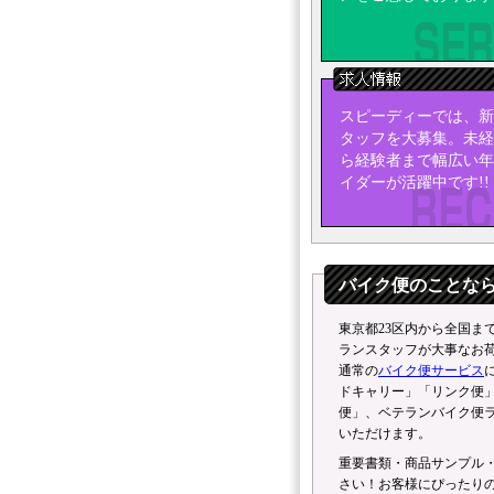
ーして
く
ユーザー名は
都内各所で
2024. 12.05
是非ご利
スピーディーでは、新
★ペットタ
2024. 12.05
タッフを大募集。未経
↑ブログ公開中、
ら経験者まで幅広い年
イダーが活躍中です!!
バイク便のことな
東京都23区内から全国ま
ランスタッフが大事なお
通常の
バイク便
サービス
ドキャリー」「リンク便
便」、ベテラン
バイク便
いただけます。
重要書類・商品サンプル
さい！お客様にぴったり