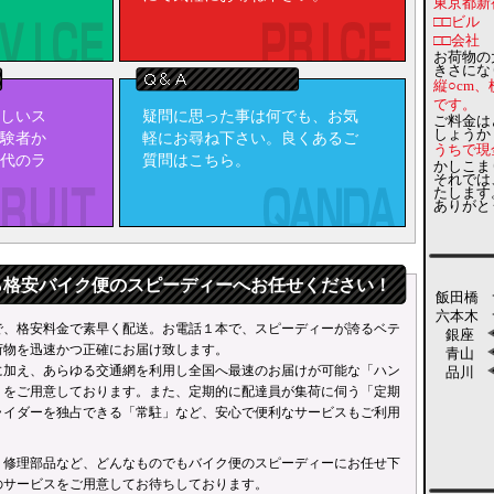
東京都新
ださい。
□□ビル
 baikubin_speedy です。
□□会社
お荷物の
ライダーがご依頼をお待ちしております。
きさにな
縦○cm、
用ください。
です。
しいス
疑問に思った事は何でも、お気
クシー★
カーゴ便でペットの送迎も承ります。
ご料金は
しょうか
験者か
軽にお尋ね下さい。良くあるご
是非ご覧下さい。
うちで現
代のラ
質問はこちら。
かしこま
それでは
たします
ありがと
ら格安バイク便のスピーディーへお任せください！
飯田橋
六本木
で、格安料金で素早く配送。お電話１本で、スピーディーが誇るベテ
銀座
荷物を迅速かつ正確にお届け致します。
青山
に加え、あらゆる交通網を利用し全国へ最速のお届けが可能な「ハン
品川
」をご用意しております。また、定期的に配達員が集荷に伺う「定期
ライダーを独占できる「常駐」など、安心で便利なサービスもご利用
・修理部品など、どんなものでも
バイク便
のスピーディーにお任せ下
のサービスをご用意してお待ちしております。