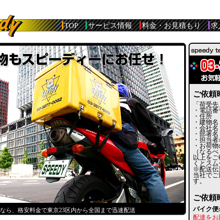
TOP
サービス情報
料金・お見積もり
求
要
ご依頼
「荷受先
・電話番
・住所
・建物名
・会社名
・部署名
・担当者
・お荷物
（なるべ
以上をご
くとスム
※配送伝
当社でご
す。
ご依頼
バイク便
なら、格安料金で東京23区内から全国まで迅速配送
配達をお