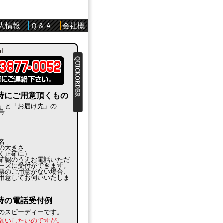
人情報
Ｑ＆Ａ
会社概
時にご用意頂くもの
」と「お届け先」の
号
名
の大きさ
く正確に）
確認のうえお電話いただ
ーズに受付ができます。
票のご用意がない場合、
用意してお伺いいたしま
時の電話受付例
のスピーディーです。
願いしたいのですが。