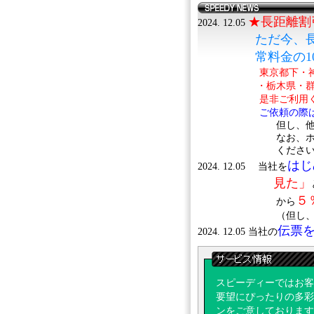
★長距離割引
2024. 12.05
ただ今、長距離配
常料金の10%O
東京都下・神奈川県
・栃木県・群馬県・
是非ご利用くだ
ご依頼の際は
但し、他の割引と
なお、ホームページ
ください
はじ
2024. 12.05 当社を
見た」
５
から
（但し、当項掲
伝票
2024. 12.05 当社の
お気軽にお電話
2024. 12.05 オート
びします
スピーディーではお客
twitter
で
2024. 12.05
要望にぴったりの多彩
逐次割引
ンをご意しております