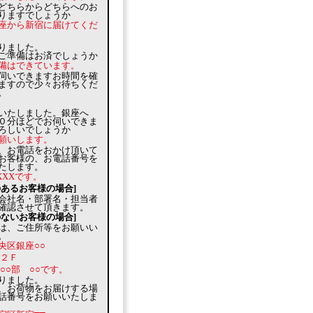
どちらからどちらへのお
りますでしょうか
座から新宿に届けてくだ
りました。
ご準備はお済でしょうか
備はできています。
伺いできますお時間を確
ますので少々お待ちくだ
。
いたしました。銀座へ
０分ほどでお伺いできま
ろしいでしょうか
願いします。
、お電話をおかけ頂いて
お客様の、お電話番号を
たします。
XXXXです。
のあるお客様の場合]
会社名・部署名・担当者
確認させて頂きます。
のないお客様の場合]
は、ご住所等をお願いい
。
央区銀座○○
 ２Ｆ
○○部 ○○です。
りました。
、お荷物をお届けする場
話番号をお願いいたしま