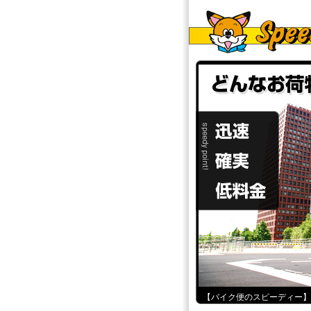
【
バイク便
のスピーディー】