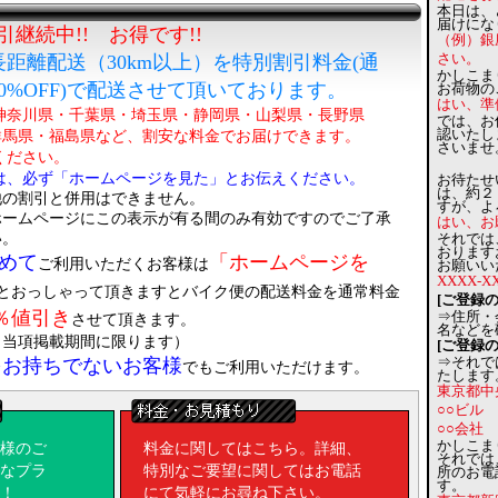
本日は、
届けにな
継続中!! お得です!!
（例）銀
送（30km以上）を特別割引料金(通
さい。
かしこま
FF)で配送させて頂いております。
お荷物の
はい、準
・千葉県・埼玉県・静岡県・山梨県・長野県
では、お
認いたし
福島県など、割安な料金でお届けできます。
さいませ
さい。
、必ず「ホームページを見た」とお伝えください。
お待たせ
は、約２
併用はできません。
すが、よ
にこの表示が有る間のみ有効ですのでご了承
はい、お
。
それでは
おります
めて
「ホームページを
ご利用いただくお客様は
お願いい
XXXX-
とおっしゃって頂きますとバイク便の配送料金を通常料金
[ご登録
％値引き
⇒住所・
させて頂きます。
名などを
載期間に限ります）
[ご登録
をお持ちでないお客様
⇒それで
でもご利用いただけます。
たします
ください。
東京都中
軽自動車
○○ビル
バイで運べない大きな荷物は、
(カーゴ便)
でお運
○○会社 
。
かしこま
様のご
料金に関してはこちら。詳細、
それでは
割引情報配信中!
なプラ
特別なご要望に関してはお電話
所のお電
の情報をつぶやきますので、よろしければフォロ
す。
！
にて気軽にお尋ね下さい。