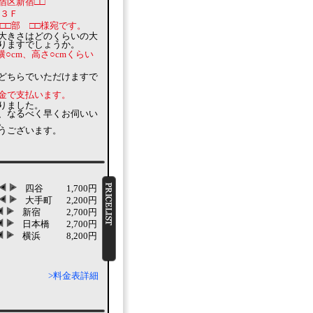
宿区新宿□□
 ３Ｆ
 □□部 □□様宛です。
大きさはどのくらいの大
りますでしょうか。
横○cm、高さ○cmくらい
どちらでいただけますで
金で支払います。
りました。
、なるべく早くお伺いい
。
うございます。
四谷
1,700円
大手町
2,200円
新宿
2,700円
日本橋
2,700円
横浜
8,200円
>料金表詳細