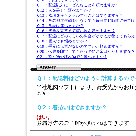
Ｑ10：予約はできますか？
Ｑ11：配達以外に、どんなことを頼めますか？
Ｑ12：人を乗せて運べますか？
Ｑ13：依頼をキャンセルすることはできますか？
Ｑ14：その都度依頼をしなくても毎日同じ時間に来てほ
Ｑ15：食品は運べますか？
Ｑ16：代金を立替えて買い物を頼めますか？
Ｑ17：配達にどのくらいの料金がかかるか教えてもらえ
Ｑ18：個人でも頼めますか？
Ｑ19：手元に伝票がないのですが、頼めますか？
Ｑ20：伝票を印字してもらうのにお金はかかりますか？
Ｑ21：割れ物や壊れ物でも運べますか？
Answer
Ｑ１
：配送料はどのように計算するので
当社地図ソフトにより、荷受先からお届
ます
Ｑ２
：着払いはできますか？
はい。
お届け先のご了解が頂ければできます。