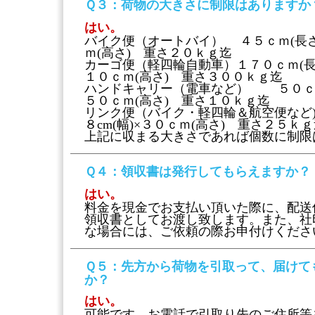
Ｑ３
：荷物の大きさに制限はありますか
はい。
バイク便（オートバイ） ４５ｃｍ(長さ)
ｍ(高さ) 重さ２０ｋｇ迄
カーゴ便（軽四輪自動車）１７０ｃｍ(長さ)
１０ｃｍ(高さ) 重さ３００ｋｇ迄
ハンドキャリー（電車など） ５０ｃｍ(長
５０ｃｍ(高さ) 重さ１０ｋｇ迄
リンク便（バイク・軽四輪＆航空便など)
８cm(幅)×３０ｃｍ(高さ) 重さ２５ｋ
上記に収まる大きさであれば個数に制限
Ｑ４
：領収書は発行してもらえますか？
はい。
料金を現金でお支払い頂いた際に、配送
領収書としてお渡し致します。また、社
な場合には、ご依頼の際お申付けくださ
Ｑ５
：先方から荷物を引取って、届けて
か？
はい。
可能です。お電話で引取り先のご住所等